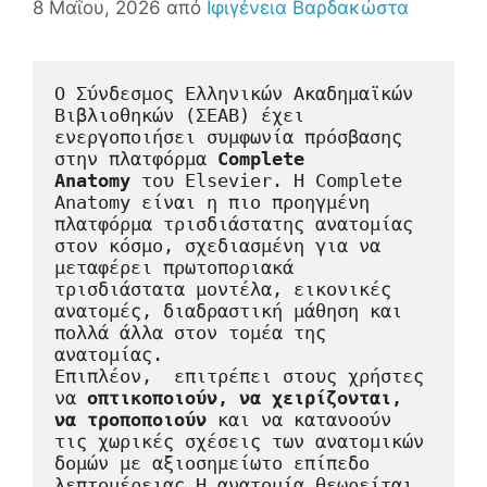
8 Μαΐου, 2026
από
Ιφιγένεια Βαρδακώστα
O Σύνδεσμος Ελληνικών Ακαδημαϊκών 
Βιβλιοθηκών (ΣΕΑΒ) έχει 
ενεργοποιήσει συμφωνία πρόσβασης 
στην πλατφόρμα 
Complete 
Anatomy
 του Elsevier. H Complete 
Anatomy είναι η πιο προηγμένη 
πλατφόρμα τρισδιάστατης ανατομίας 
στον κόσμο, σχεδιασμένη για να 
μεταφέρει πρωτοποριακά 
τρισδιάστατα μοντέλα, εικονικές 
ανατομές, διαδραστική μάθηση και 
πολλά άλλα στον τομέα της 
ανατομίας.  
Επιπλέον,  επιτρέπει στους χρήστες 
να 
οπτικοποιούν, να χειρίζονται, 
να τροποποιούν
 και να κατανοούν 
τις χωρικές σχέσεις των ανατομικών 
δομών με αξιοσημείωτο επίπεδο 
λεπτομέρειας.Η ανατομία θεωρείται 