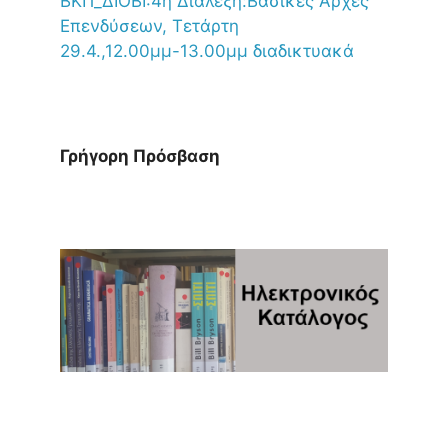
ΒΚΠ_ΔΙΟΒΙ:4η Διάλεξη:Βασικές Αρχές
Επενδύσεων, Τετάρτη
29.4.,12.00μμ-13.00μμ διαδικτυακά
Γρήγορη Πρόσβαση