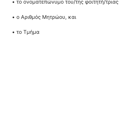
• το ονοματεπώνυμο του/της φοιτητή/τριας
• ο Αριθμός Μητρώου, και
• το Τμήμα