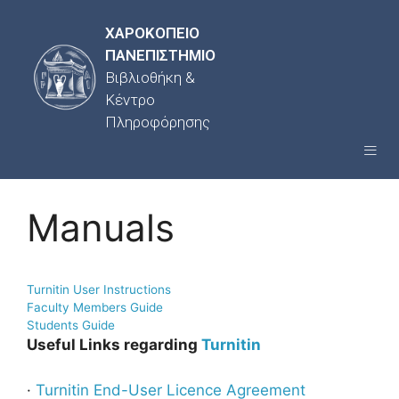
ΧΑΡΟΚΟΠΕΙΟ
ΠΑΝΕΠΙΣΤΗΜΙΟ
Βιβλιοθήκη &
Κέντρο
Πληροφόρησης
Manuals
Turnitin User Instructions
Faculty Members Guide
Students Guide
Useful Links regarding
Turnitin
·
Turnitin End-User Licence Agreement